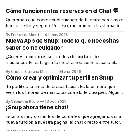
Cómo funcionan las reservas en el Chat 💬
Queremos que coordinar el cuidado de tu perro sea simple,
transparente y seguro. Por eso, mejoramos el sistema de
reservas y chat para que tanto tutores como nuestros pet
By Francisco Montt
04 mar. 2026
sitters tengan claridad en cada paso. Aquí te explicamos
Nueva App de Snup: Todo lo que necesitas
cómo funciona 👇 Paso 1️⃣ Tutor envía una solicitud de
saber como cuidador
reserva, abriendo el
¿Quieres recibir más solicitudes de cuidado de
mascotas? En esta guía te mostramos cómo sacarle el
máximo provecho a la App de Snup: desde la instalación
By Cristian Carreno Medina
04 ene. 2026
hasta trucos para aparecer primero en las búsquedas. 1.
Cómo crear y optimizar tu perfil en Snup
Instala la App de Snup en tu celular La App de Snup te
permite recibir
Tu perfil es tu carta de presentación. Es lo primero que
verán los tutores de mascotas cuando te busquen. Algunos
consejos: * Foto de perfil clara y amigable: muestra tu
By Sebastian Rubio
13 oct. 2025
rostro con una sonrisa y, si puedes, acompañado de una
¡Snup ahora tiene chat!
mascota. Esta foto será lo primero que los tutores verán.
Una
Estamos muy contentos de contarles que agregamos una
nueva función a nuestra página: el chat directo entre tutores
de mascotas y nuestros pet sitters. Esta herramienta hará