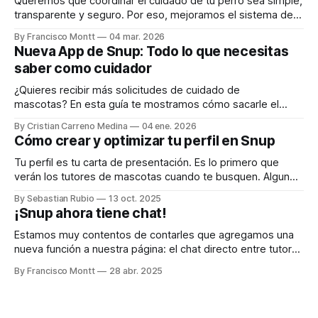
Queremos que coordinar el cuidado de tu perro sea simple,
transparente y seguro. Por eso, mejoramos el sistema de
reservas y chat para que tanto tutores como nuestros pet
By Francisco Montt
04 mar. 2026
sitters tengan claridad en cada paso. Aquí te explicamos
Nueva App de Snup: Todo lo que necesitas
cómo funciona 👇 Paso 1️⃣ Tutor envía una solicitud de
saber como cuidador
reserva, abriendo el
¿Quieres recibir más solicitudes de cuidado de
mascotas? En esta guía te mostramos cómo sacarle el
máximo provecho a la App de Snup: desde la instalación
By Cristian Carreno Medina
04 ene. 2026
hasta trucos para aparecer primero en las búsquedas. 1.
Cómo crear y optimizar tu perfil en Snup
Instala la App de Snup en tu celular La App de Snup te
permite recibir
Tu perfil es tu carta de presentación. Es lo primero que
verán los tutores de mascotas cuando te busquen. Algunos
consejos: * Foto de perfil clara y amigable: muestra tu
By Sebastian Rubio
13 oct. 2025
rostro con una sonrisa y, si puedes, acompañado de una
¡Snup ahora tiene chat!
mascota. Esta foto será lo primero que los tutores verán.
Una
Estamos muy contentos de contarles que agregamos una
nueva función a nuestra página: el chat directo entre tutores
de mascotas y nuestros pet sitters. Esta herramienta hará
By Francisco Montt
28 abr. 2025
que la comunicación y coordinación de los servicios sea
mucho más rápida y fácil. Ahora, cuando un tutor busque un
pet sitter o