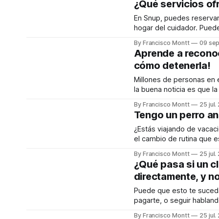
¿Qué servicios of
En Snup, puedes reservar: * Alojamiento: Tu mascota se queda a pasar la noche e
hogar del cuidador. Pued
toda la atención y person
By Francisco Montt
09 sep
Aprende a reconoc
cómo detenerla!
Millones de personas en 
la buena noticia es que l
tutor de mascotas o su pe
By Francisco Montt
25 jul
Tengo un perro an
¿Estás viajando de vacac
el cambio de rutina que e
puede ser especialmente duro pa
By Francisco Montt
25 jul
ansioso y te preocupa dej
¿Qué pasa si un c
directamente, y n
Puede que esto te suceda
pagarte, o seguir habland
esto, debes saber que co
By Francisco Montt
25 jul