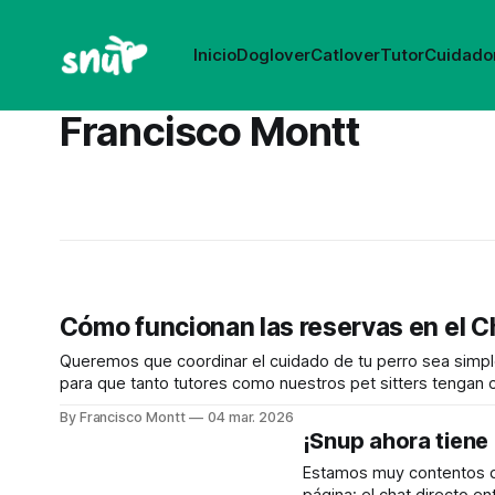
Inicio
Doglover
Catlover
Tutor
Cuidado
Francisco Montt
Cómo funcionan las reservas en el C
Queremos que coordinar el cuidado de tu perro sea simpl
para que tanto tutores como nuestros pet sitters tengan claridad en cada paso. Aquí te explic
envía una solicitud de reserva, abriendo el
By Francisco Montt
04 mar. 2026
¡Snup ahora tiene 
Estamos muy contentos d