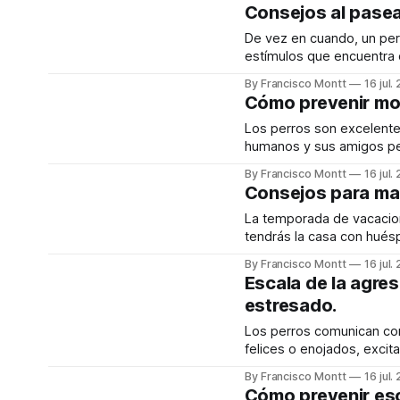
para que todos podamos g
Consejos al pasea
De vez en cuando, un perr
estímulos que encuentra 
cuidas ladra y salta con 
By Francisco Montt
16 jul.
bicicletas u otros perros,
Cómo prevenir mor
Los perros son excelentes
humanos y sus amigos per
y lo que un perro está t
By Francisco Montt
16 jul.
en la traducción. Esto pod
Consejos para man
La temporada de vacacione
tendrás la casa con hués
como visita, o estés cui
By Francisco Montt
16 jul.
un perro puede ser todo 
Escala de la agres
estresado.
Los perros comunican co
felices o enojados, excit
mediante sus señales vis
By Francisco Montt
16 jul.
Cómo prevenir es