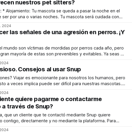
recen nuestros pet sitters?
n el
e ser por una o varias noches. Tu mascota será cuidada con
alización que merece. Especial para vacaciones, fines de
. 2024
semana, feriados y viajes de trabajo. * Guardería: Dejas
er las señales de una agresión en perros. ¡Y
el mundo son víctimas de mordidas por perros cada año, pero
a gran mayoría de estas son prevenibles y evitables. Ya seas un
t sitter, puedes protegerte a ti mismo y a los perros a tu
. 2024
sioso. Consejos al usar Snup
iones? Viajar es emocionante para nosotros los humanos, pero
sto a veces implica puede ser difícil para nuestras mascotas. Y
ra perros ansiosos o reactivos. Si tienes un perro
. 2024
arlo en otras manos, ¡tranquilidad!
liente quiere pagarme o contactarme
o a través de Snup?
, que un cliente que te contactó mediante Snup quiere
o contigo, directamente y no mediante la plataforma. Para
municarse y hacer los tratos a través de Snup es esencial
. 2024