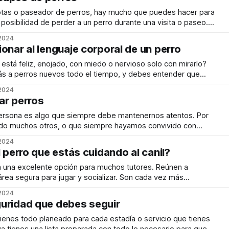
as o paseador de perros, hay mucho que puedes hacer para
 posibilidad de perder a un perro durante una visita o paseo.
ber: prevenir el escape de perros comienza mucho antes de
 2024
onar al lenguaje corporal de un perro
 está feliz, enojado, con miedo o nervioso solo con mirarlo?
ás a perros nuevos todo el tiempo, y debes entender que
sonalidad, experiencias pasadas, miedos y aprehensiones que
 2024
sonalidad y sus gustos. Como persona
ar perros
persona es algo que siempre debe mantenernos atentos. Por
o muchos otros, o que siempre hayamos convivido con
 mundo y jamás hay que confiarse. Estamos aquí para guiarte
 2024
seguridad que te ayudarán a
l perro que estás cuidando al canil?
n una excelente opción para muchos tutores. Reúnen a
rea segura para jugar y socializar. Son cada vez más
ariamente son adecuados para todos los perros. Entonces,
 2024
ndable llevar al perro que estoy cuidando?
uridad que debes seguir
ienes todo planeado para cada estadía o servicio que tienes