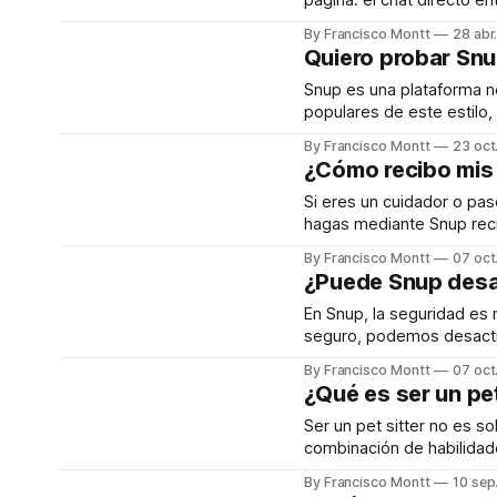
página: el chat directo e
herramienta hará que la 
By Francisco Montt
28 abr
rápida y fácil. 
Quiero probar Snu
Snup es una plataforma no
populares de este estilo, 
como tutores amantes de
By Francisco Montt
23 oct
en algo de este estilo. Po
¿Cómo recibo mis 
Si eres un cuidador o pa
hagas mediante Snup reci
más detalle es importante dividir
By Francisco Montt
07 oct
servicios que son de cu
¿Puede Snup desa
En Snup, la seguridad es
seguro, podemos desactiv
prácticas inseguras, frau
By Francisco Montt
07 oct
¿Qué es ser un pet
Ser un pet sitter no es s
combinación de habilidad
personas no se trata únic
By Francisco Montt
10 sep
ambiente seguro y amoro