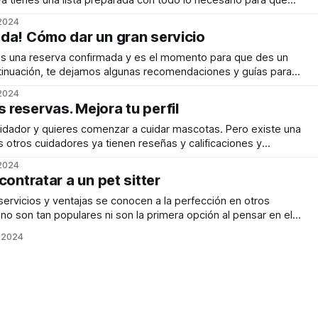
a tienes una lista preparada con todo lo necesario para que
dirle al tutor la cama de la mascota, la comida o las bolsas
 2024
da! Cómo dar un gran servicio
s una reserva confirmada y es el momento para que des un
ntinuación, te dejamos algunas recomendaciones y guías para
as. Síguelas para que puedas dar un mejor servicio y los
 2024
s dejando su mascota en tus
reservas. Mejora tu perfil
dador y quieres comenzar a cuidar mascotas. Pero existe una
otros cuidadores ya tienen reseñas y calificaciones y
el resto. A continuación, te daremos algunos consejos y
 2024
rarán tu probabilidad de quedarte con la solicitud de una
contratar a un pet sitter
 servicios y ventajas se conocen a la perfección en otros
 no son tan populares ni son la primera opción al pensar en el
ecial perros, la
. 2024
 en