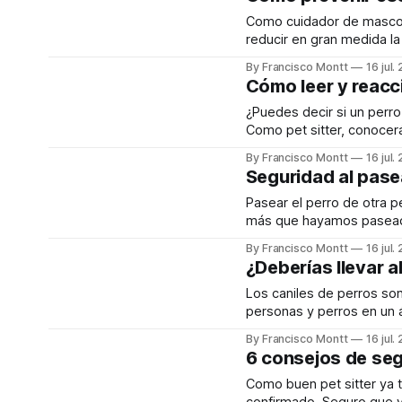
Como cuidador de mascot
reducir en gran medida la
Lo primero que debes sa
By Francisco Montt
16 jul.
que tú (o tu perro a
Cómo leer y reacci
¿Puedes decir si un perro
Como pet sitter, conocer
cada perro tiene una per
By Francisco Montt
16 jul.
han ido formando su per
Seguridad al pase
Pasear el perro de otra 
más que hayamos pasead
perros, cada perro es un
By Francisco Montt
16 jul.
con algunos consejos de 
¿Deberías llevar a
Los caniles de perros so
personas y perros en un á
populares, pero no neces
By Francisco Montt
16 jul.
¿cómo saber si es recome
6 consejos de seg
Como buen pet sitter ya t