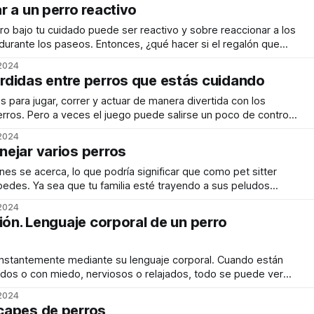
arantizar una experiencia segura y
r a un perro reactivo
o bajo tu cuidado puede ser reactivo y sobre reaccionar a los
durante los paseos. Entonces, ¿qué hacer si el regalón que
la correa? Ya sea que se sienta incómodo cerca de personas,
 2024
didas entre perros que estás cuidando
 para jugar, correr y actuar de manera divertida con los
ros. Pero a veces el juego puede salirse un poco de control,
ratando de comunicarle a su compañero canino, puede perderse
 2024
ría
ejar varios perros
s se acerca, lo que podría significar que como pet sitter
pedes. Ya sea que tu familia esté trayendo a sus peludos
dando algunos perros de Snup. Cómo sabrás, manejar más de
 2024
un desafío,
ión. Lenguaje corporal de un perro
nstantemente mediante su lenguaje corporal. Cuando están
ados o con miedo, nerviosos o relajados, todo se puede ver
uales. Y así como nosotros somos capaces de leer este
 2024
lenguaje, de igual forma es que se comunican entre ellos. Como personas que
capes de perros