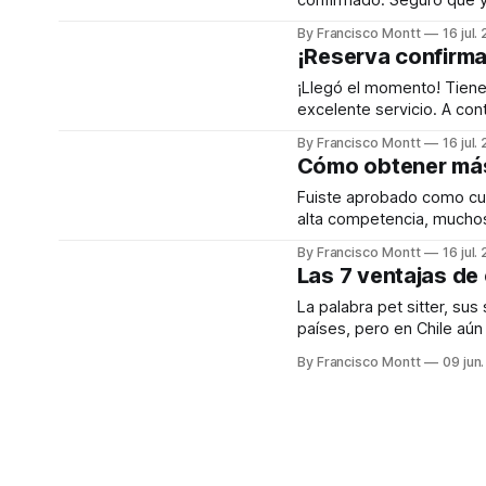
confirmado. Seguro que y
salga todo bien, desde pe
By Francisco Montt
16 jul.
para el baño. Y
¡Reserva confirma
¡Llegó el momento! Tiene
excelente servicio. A co
esta y tus futuras reserv
By Francisco Montt
16 jul.
tutores estén más felice
Cómo obtener más 
Fuiste aprobado como cui
alta competencia, muchos 
necesitas diferenciarte d
By Francisco Montt
16 jul.
recomendaciones que mejo
Las 7 ventajas de 
persona que está
La palabra pet sitter, sus
países, pero en Chile aún
cuidado de nuestras mascotas. Quienes tienen mascotas y en esp
By Francisco Montt
09 jun
primera opción al pensar