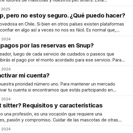
ntre tutores de mascotas y nuestros pet sitters. Esta
comunicación y coordinación de los servicios sea mucho más
. 2025
Ahora, cuando un tutor busque un pet sitter o
p, pero no estoy seguro. ¿Qué puedo hacer?
vedosa en Chile. Si bien en otros países existen plataformas
confiar en algo así a veces no nos es fácil. Es normal que,
 nuestras mascotas, tengamos nervios y miedos de confiar
. 2024
r esto
pagos por las reservas en Snup?
seador, luego de cada servicio de cuidados o paseos que
birás el pago por el monto acordado para ese servicio. Para
 en 2 categorías de servicio: Cuidados Para los
. 2024
idado de mascotas en
ctivar mi cuenta?
 nuestra prioridad número uno. Para mantener un mercado
ar tu cuenta si encontramos que estás participando en
dulentas u otras prácticas inapropiadas que violen los Términos
. 2024
y Condiciones de Servicio de Snup. Tu cuenta puede ser desactivada por algunas de las
 sitter? Requisitos y características
olo una profesión, es una vocación que requiere una
es, pasión y compromiso. Cuidar de las mascotas de otras
amente de pasear perros o alimentar gatos, sino de crear un
. 2024
so en ausencia de sus