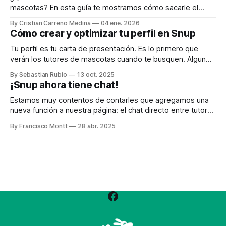
mascotas? En esta guía te mostramos cómo sacarle el
máximo provecho a la App de Snup: desde la instalación
By Cristian Carreno Medina
04 ene. 2026
hasta trucos para aparecer primero en las búsquedas. 1.
Cómo crear y optimizar tu perfil en Snup
Instala la App de Snup en tu celular La App de Snup te
permite recibir
Tu perfil es tu carta de presentación. Es lo primero que
verán los tutores de mascotas cuando te busquen. Algunos
consejos: * Foto de perfil clara y amigable: muestra tu
By Sebastian Rubio
13 oct. 2025
rostro con una sonrisa y, si puedes, acompañado de una
¡Snup ahora tiene chat!
mascota. Esta foto será lo primero que los tutores verán.
Una
Estamos muy contentos de contarles que agregamos una
nueva función a nuestra página: el chat directo entre tutores
de mascotas y nuestros pet sitters. Esta herramienta hará
By Francisco Montt
28 abr. 2025
que la comunicación y coordinación de los servicios sea
mucho más rápida y fácil. Ahora, cuando un tutor busque un
pet sitter o