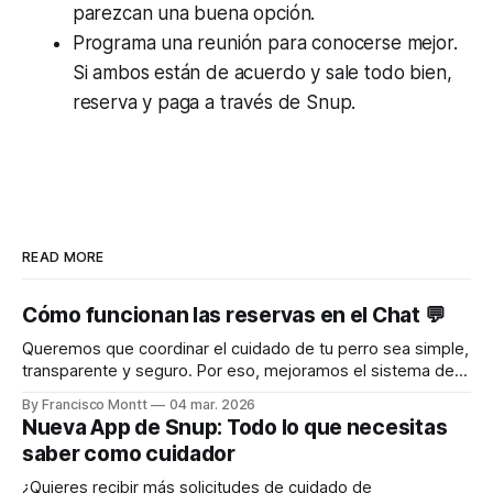
parezcan una buena opción.
Programa una reunión para conocerse mejor.
Si ambos están de acuerdo y sale todo bien,
reserva y paga a través de Snup.
READ MORE
Cómo funcionan las reservas en el Chat 💬
Queremos que coordinar el cuidado de tu perro sea simple,
transparente y seguro. Por eso, mejoramos el sistema de
reservas y chat para que tanto tutores como nuestros pet
By Francisco Montt
04 mar. 2026
sitters tengan claridad en cada paso. Aquí te explicamos
Nueva App de Snup: Todo lo que necesitas
cómo funciona 👇 Paso 1️⃣ Tutor envía una solicitud de
saber como cuidador
reserva, abriendo el
¿Quieres recibir más solicitudes de cuidado de