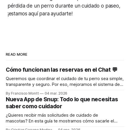
pérdida de un perro durante un cuidado o paseo,
¡estamos aquí para ayudarte!
READ MORE
Cómo funcionan las reservas en el Chat 💬
Queremos que coordinar el cuidado de tu perro sea simple,
transparente y seguro. Por eso, mejoramos el sistema de
reservas y chat para que tanto tutores como nuestros pet
By Francisco Montt
04 mar. 2026
sitters tengan claridad en cada paso. Aquí te explicamos
Nueva App de Snup: Todo lo que necesitas
cómo funciona 👇 Paso 1️⃣ Tutor envía una solicitud de
saber como cuidador
reserva, abriendo el
¿Quieres recibir más solicitudes de cuidado de
mascotas? En esta guía te mostramos cómo sacarle el
máximo provecho a la App de Snup: desde la instalación
By Cristian Carreno Medina
04 ene. 2026