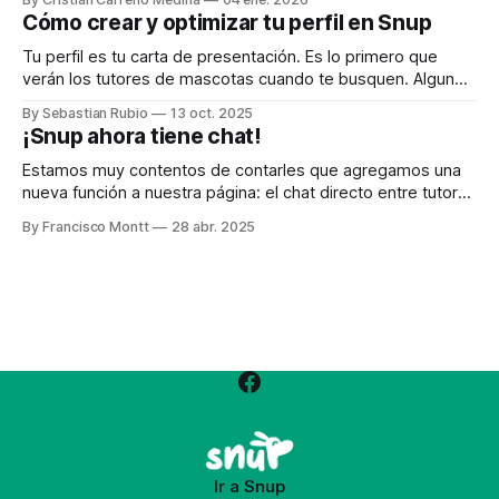
hasta trucos para aparecer primero en las búsquedas. 1.
Cómo crear y optimizar tu perfil en Snup
Instala la App de Snup en tu celular La App de Snup te
permite recibir
Tu perfil es tu carta de presentación. Es lo primero que
verán los tutores de mascotas cuando te busquen. Algunos
consejos: * Foto de perfil clara y amigable: muestra tu
By Sebastian Rubio
13 oct. 2025
rostro con una sonrisa y, si puedes, acompañado de una
¡Snup ahora tiene chat!
mascota. Esta foto será lo primero que los tutores verán.
Una
Estamos muy contentos de contarles que agregamos una
nueva función a nuestra página: el chat directo entre tutores
de mascotas y nuestros pet sitters. Esta herramienta hará
By Francisco Montt
28 abr. 2025
que la comunicación y coordinación de los servicios sea
mucho más rápida y fácil. Ahora, cuando un tutor busque un
pet sitter o
Ir a Snup